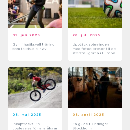
01. juli 2026
28. juli 2025
Gym i hudiksvall träning
Upptäck spänningen
som faktiskt blir av
med fotbollsresor till de
största ligorna i Europa
06. maj 2025
08. april 2025
Pumptracks: En
En guide till ridläger i
upplevelse för alla åldrar
Stockholm