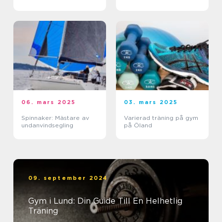
06. mars 2025
03. mars 2025
Spinnaker: Mästare av
Varierad träning på gym
undanvindsegling
på Öland
09. september 2024
Gym i Lund: Din Guide Till En Helhetlig
Träning