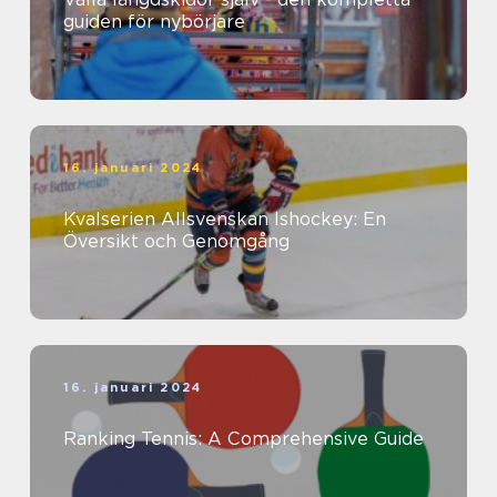
guiden för nybörjare
16. januari 2024
Kvalserien Allsvenskan Ishockey: En
Översikt och Genomgång
16. januari 2024
Ranking Tennis: A Comprehensive Guide