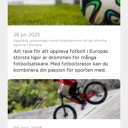
28 juli 2025
Upptäck spänningen med fotbollsresor till de största
ligorna i Europa
Att resa för att uppleva fotboll i Europas
största ligor är drömmen för många
fotbollsälskare. Med fotbollsresor kan du
kombinera din passion för sporten med
spännande destinationer, kultur och
upplevelse...