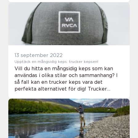
s...
13 september 2022
Upptäck en mångsidig keps: trucker kepsen!
Vill du hitta en mångsidig keps som kan
användas i olika stilar och sammanhang? I
så fall kan en trucker keps vara det
perfekta alternativet för dig! Trucker
kepsar ökar i popularitet tack vare sin
coola stil och praktiska design. Den här
typen av ke...