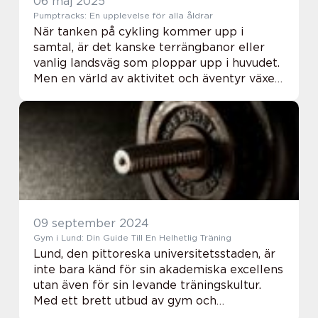
06 maj 2025
Pumptracks: En upplevelse för alla åldrar
När tanken på cykling kommer upp i
samtal, är det kanske terrängbanor eller
vanlig landsväg som ploppar upp i huvudet.
Men en värld av aktivitet och äventyr växer
fram med hjälp av Pumptracks, betydligt
m...
09 september 2024
Gym i Lund: Din Guide Till En Helhetlig Träning
Lund, den pittoreska universitetsstaden, är
inte bara känd för sin akademiska excellens
utan även för sin levande träningskultur.
Med ett brett utbud av gym och
träningscenter som lockar såväl studenter