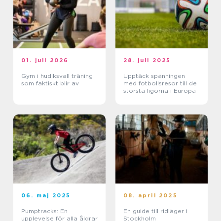
01. juli 2026
28. juli 2025
Gym i hudiksvall träning
Upptäck spänningen
som faktiskt blir av
med fotbollsresor till de
största ligorna i Europa
06. maj 2025
08. april 2025
Pumptracks: En
En guide till ridläger i
upplevelse för alla åldrar
Stockholm