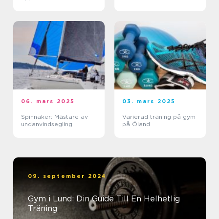
06. mars 2025
03. mars 2025
Spinnaker: Mästare av
Varierad träning på gym
undanvindsegling
på Öland
09. september 2024
Gym i Lund: Din Guide Till En Helhetlig
Träning