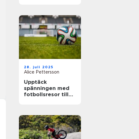
28. juli 2025
Alice Pettersson
Upptäck
spänningen med
fotbollsresor till
de största ligorna
i Europa