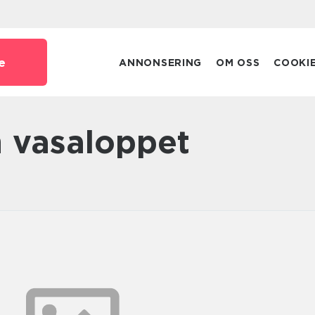
e
ANNONSERING
OM OSS
COOKI
n vasaloppet