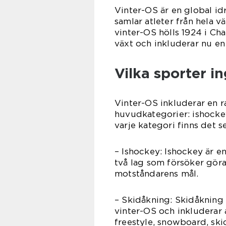
Vinter-OS är en global id
samlar atleter från hela vä
vinter-OS hölls 1924 i C
växt och inkluderar nu en
Vilka sporter in
Vinter-OS inkluderar en ra
huvudkategorier: ishockey
varje kategori finns det s
– Ishockey: Ishockey är e
två lag som försöker göra
motståndarens mål.
– Skidåkning: Skidåkning
vinter-OS och inkluderar 
freestyle, snowboard, ski