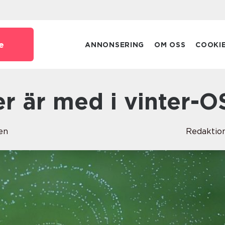
e
ANNONSERING
OM OSS
COOKI
ter är med i vinter-O
en
Redaktio