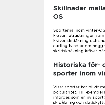
Skillnader mell
OS
Sporterna inom vinter-OS s
kraven, utrustningen som 
kräver skidåkning och s
curling handlar om noggr
skridskoåkning kräver båd
Historiska för-
sporter inom v
Vissa sporter har blivit 
popularitet. Till exempel
infördes som en ny sportg
skidåkning och skidskytte