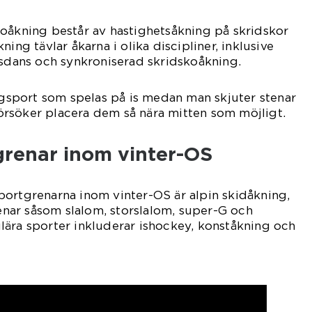
oåkning består av hastighetsåkning på skridskor
ning tävlar åkarna i olika discipliner, inklusive
isdans och synkroniserad skridskoåkning.
lagsport som spelas på is medan man skjuter stenar
rsöker placera dem så nära mitten som möjligt.
grenar inom vinter-OS
portgrenarna inom vinter-OS är alpin skidåkning,
renar såsom slalom, storslalom, super-G och
lära sporter inkluderar ishockey, konståkning och