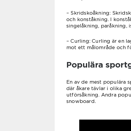
– Skridskoåkning: Skridsk
och konståkning. I konståk
singelåkning, paråkning, 
– Curling: Curling är en 
mot ett målområde och fö
Populära sport
En av de mest populära s
där åkare tävlar i olika g
utförsåkning. Andra popu
snowboard.