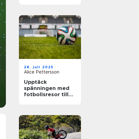
28. juli 2025
Alice Pettersson
Upptäck
spänningen med
fotbollsresor till
de största ligorna
i Europa