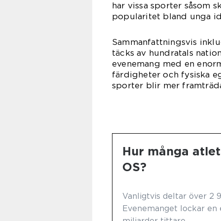
har vissa sporter såsom 
popularitet bland unga id
Sammanfattningsvis inklu
täcks av hundratals nation
evenemang med en enorm 
färdigheter och fysiska eg
sporter blir mer framträ
Hur många atlete
OS?
Vanligtvis deltar över 2 
Evenemanget lockar en e
miljarder tittare.