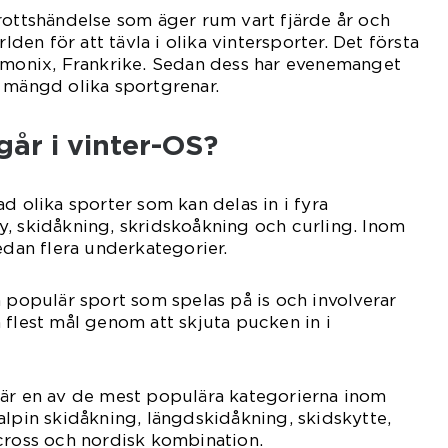
rottshändelse som äger rum vart fjärde år och
rlden för att tävla i olika vintersporter. Det första
hamonix, Frankrike. Sedan dess har evenemanget
 mängd olika sportgrenar.
går i vinter-OS?
d olika sporter som kan delas in i fyra
, skidåkning, skridskoåkning och curling. Inom
edan flera underkategorier.
n populär sport som spelas på is och involverar
 flest mål genom att skjuta pucken in i
 är en av de mest populära kategorierna inom
alpin skidåkning, längdskidåkning, skidskytte,
cross och nordisk kombination.