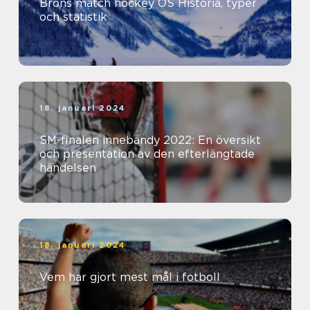
Brons match hockey OS Historia, typer
och statistik
18. januari 2024
SM-finalen innebandy 2022: En översikt
och presentation av den efterlängtade
händelsen
18. januari 2024
Vem har gjort mest mål i fotboll