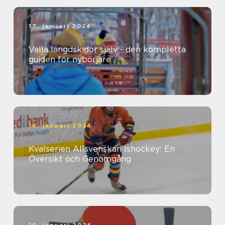
17. januari 2024
Valla längdskidor själv - den kompletta
guiden för nybörjare
16. januari 2024
Kvalserien Allsvenskan Ishockey: En
Översikt och Genomgång
16. januari 2024