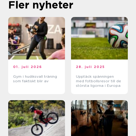
Fler nyheter
01. juli 2026
28. juli 2025
Gym i hudiksvall träning
Upptäck spänningen
som faktiskt blir av
med fotbollsresor till de
största ligorna i Europa