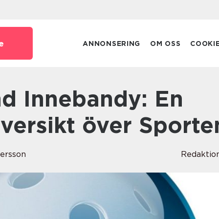
e
ANNONSERING
OM OSS
COOKI
versikt över Sporte
tersson
Redaktio