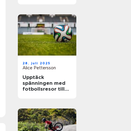
28. juli 2025
Alice Pettersson
Upptäck
spänningen med
fotbollsresor till
de största ligorna
i Europa