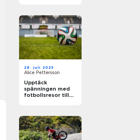
28. juli 2025
Alice Pettersson
Upptäck
spänningen med
fotbollsresor till
de största ligorna
i Europa