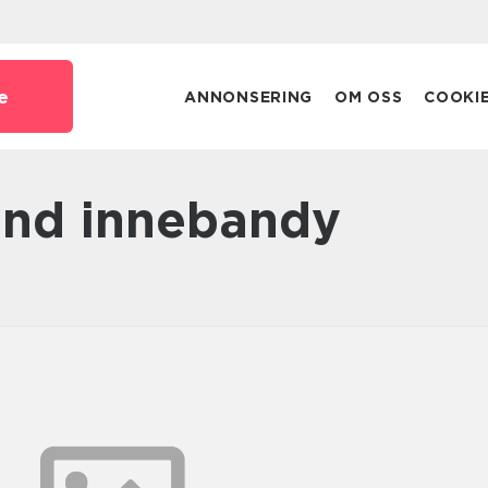
e
ANNONSERING
OM OSS
COOKI
land innebandy