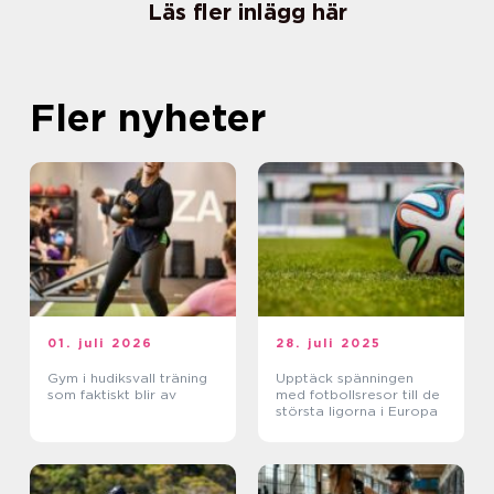
Läs fler inlägg här
Fler nyheter
01. juli 2026
28. juli 2025
Gym i hudiksvall träning
Upptäck spänningen
som faktiskt blir av
med fotbollsresor till de
största ligorna i Europa