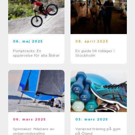
06. maj 2025
08. april 2025
Pumptracks: En
En guide till ridläger i
upplevelse för alla åldrar
Stockholm
06. mars 2025
03. mars 2025
Spinnaker: Mästare av
Varierad träning på gym
undanvindsegling
på Öland