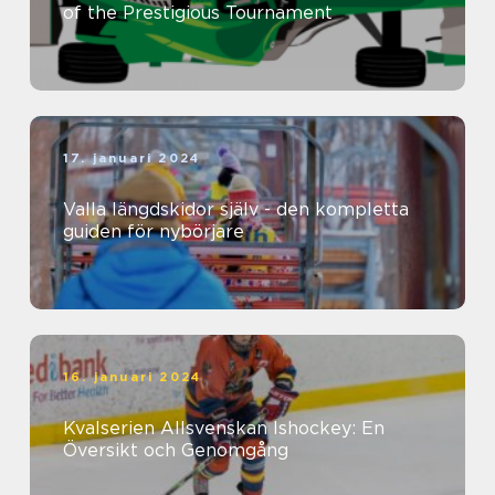
of the Prestigious Tournament
17. januari 2024
Valla längdskidor själv - den kompletta
guiden för nybörjare
16. januari 2024
Kvalserien Allsvenskan Ishockey: En
Översikt och Genomgång