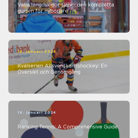
Valla längdskidor själv - den kompletta
guiden för nybörjare
16. januari 2024
Kvalserien Allsvenskan Ishockey: En
Översikt och Genomgång
16. januari 2024
Ranking Tennis: A Comprehensive Guide