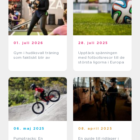
01. juli 2026
28. juli 2025
Gym i hudiksvall träning
Upptäck spänningen
som faktiskt blir av
med fotbollsresor till de
största ligorna i Europa
06. maj 2025
08. april 2025
Pumptracks: En
En guide till ridläger i