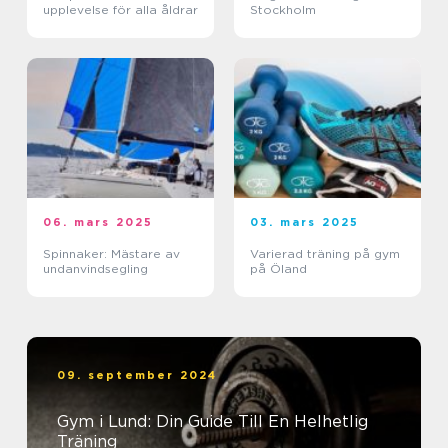
upplevelse för alla åldrar
Stockholm
06. mars 2025
03. mars 2025
Spinnaker: Mästare av
Varierad träning på gym
undanvindsegling
på Öland
09. september 2024
Gym i Lund: Din Guide Till En Helhetlig
Träning