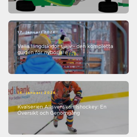
17. januari 2024
Valla längdskidor själv - den kompletta
guiden för nybörjare
16. januari 2024
Kvalserien Allsvenskan Ishockey: En
Översikt och Genomgång