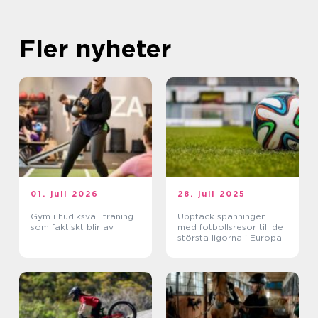
Fler nyheter
01. juli 2026
28. juli 2025
Gym i hudiksvall träning
Upptäck spänningen
som faktiskt blir av
med fotbollsresor till de
största ligorna i Europa