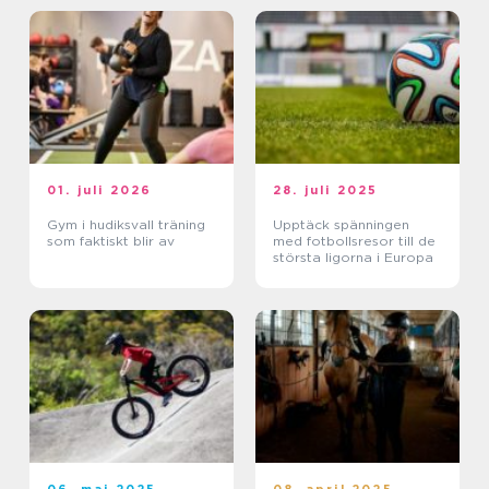
01. juli 2026
28. juli 2025
Gym i hudiksvall träning
Upptäck spänningen
som faktiskt blir av
med fotbollsresor till de
största ligorna i Europa