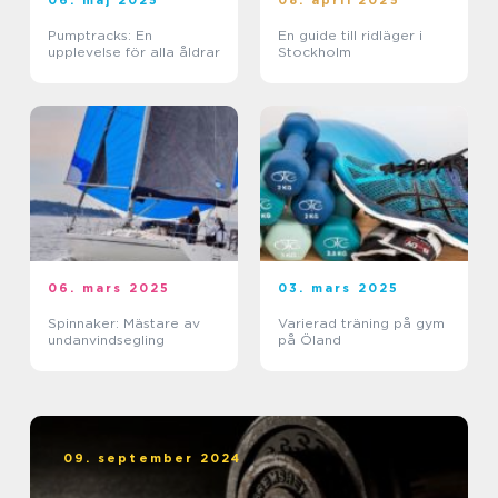
06. maj 2025
08. april 2025
Pumptracks: En
En guide till ridläger i
upplevelse för alla åldrar
Stockholm
06. mars 2025
03. mars 2025
Spinnaker: Mästare av
Varierad träning på gym
undanvindsegling
på Öland
09. september 2024