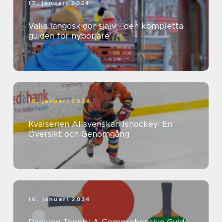
17. januari 2024
Valla längdskidor själv - den kompletta
guiden för nybörjare
16. januari 2024
Kvalserien Allsvenskan Ishockey: En
Översikt och Genomgång
16. januari 2024