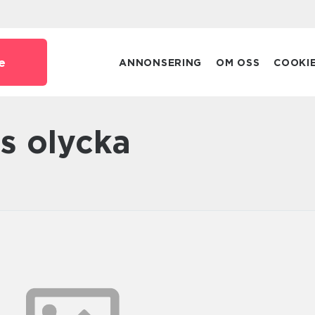
e
ANNONSERING
OM OSS
COOKI
ds olycka