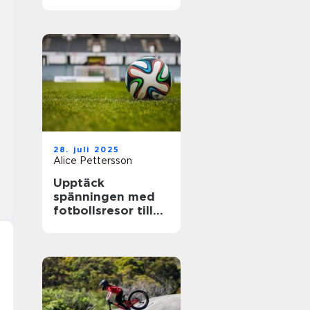
28. juli 2025
Alice Pettersson
Upptäck
spänningen med
fotbollsresor till
de största ligorna
i Europa