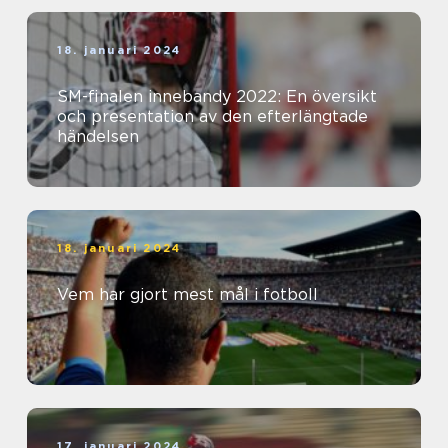
18. januari 2024
SM-finalen innebandy 2022: En översikt
och presentation av den efterlängtade
händelsen
18. januari 2024
Vem har gjort mest mål i fotboll
17. januari 2024