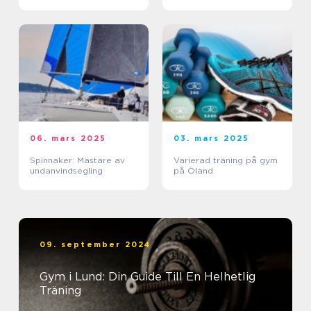
06. mars 2025
03. mars 2025
Spinnaker: Mästare av
Varierad träning på gym
undanvindsegling
på Öland
09. september 2024
Gym i Lund: Din Guide Till En Helhetlig
Träning