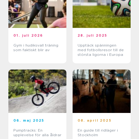
01. juli 2026
28. juli 2025
Gym i hudiksvall träning
Upptäck spänningen
som faktiskt blir av
med fotbollsresor till de
största ligorna i Europa
06. maj 2025
08. april 2025
Pumptracks: En
En guide till ridläger i
upplevelse för alla åldrar
Stockholm