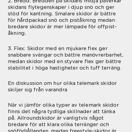
2. Bredd: Bredden på skidans midja påverkar
skidans flytegenskaper i djup snö och ger
stöd för kantning. Smalare skidor är bättre
för hårdpackad snö och piståkning medan
bredare skidor är mer lämpade för offpist-
åkning.
3. Flex: Skidor med en mjukare flex ger
snabbare svängar och bättre manövrerbarhet,
medan skidor med en styvare flex ger bättre
stabilitet i höga hastigheter och tuff terräng.
En diskussion om hur olika telemark skidor
skiljer sig från varandra
När vi jämför olika typer av telemark skidor
finns det några tydliga skillnader att tänka
på. Allroundskidor är vanligtvis något
bredare för att klara olika terränger och
snöförhållanden, medan freestyle-skidor är