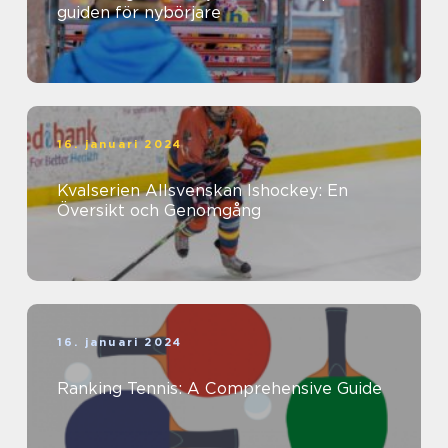
guiden för nybörjare
16. januari 2024
Kvalserien Allsvenskan Ishockey: En
Översikt och Genomgång
16. januari 2024
Ranking Tennis: A Comprehensive Guide