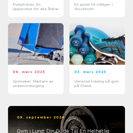
Pumptracks: En
En guide till ridläger i
upplevelse för alla åldrar
Stockholm
06. mars 2025
03. mars 2025
Spinnaker: Mästare av
Varierad träning på gym
undanvindsegling
på Öland
09. september 2024
Gym i Lund: Din Guide Till En Helhetlig