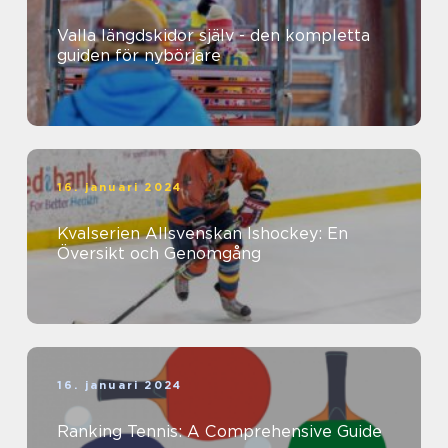
Valla längdskidor själv - den kompletta
guiden för nybörjare
16. januari 2024
Kvalserien Allsvenskan Ishockey: En
Översikt och Genomgång
16. januari 2024
Ranking Tennis: A Comprehensive Guide