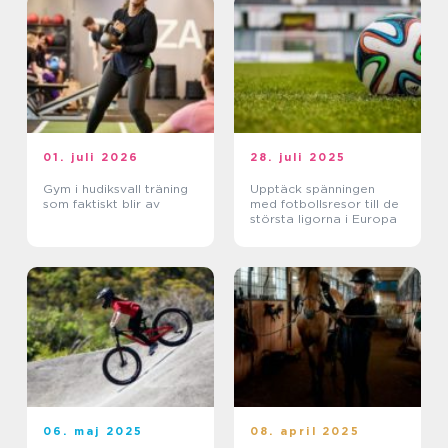
01. juli 2026
28. juli 2025
Gym i hudiksvall träning
Upptäck spänningen
som faktiskt blir av
med fotbollsresor till de
största ligorna i Europa
06. maj 2025
08. april 2025