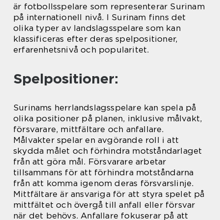
är fotbollsspelare som representerar Surinam
på internationell nivå. I Surinam finns det
olika typer av landslagsspelare som kan
klassificeras efter deras spelpositioner,
erfarenhetsnivå och popularitet.
Spelpositioner:
Surinams herrlandslagsspelare kan spela på
olika positioner på planen, inklusive målvakt,
försvarare, mittfältare och anfallare.
Målvakter spelar en avgörande roll i att
skydda målet och förhindra motståndarlaget
från att göra mål. Försvarare arbetar
tillsammans för att förhindra motståndarna
från att komma igenom deras försvarslinje.
Mittfältare är ansvariga för att styra spelet på
mittfältet och övergå till anfall eller försvar
när det behövs. Anfallare fokuserar på att