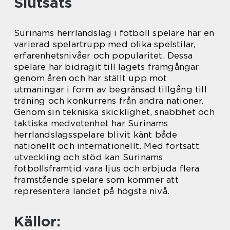
Slutsats
Surinams herrlandslag i fotboll spelare har en
varierad spelartrupp med olika spelstilar,
erfarenhetsnivåer och popularitet. Dessa
spelare har bidragit till lagets framgångar
genom åren och har ställt upp mot
utmaningar i form av begränsad tillgång till
träning och konkurrens från andra nationer.
Genom sin tekniska skicklighet, snabbhet och
taktiska medvetenhet har Surinams
herrlandslagsspelare blivit känt både
nationellt och internationellt. Med fortsatt
utveckling och stöd kan Surinams
fotbollsframtid vara ljus och erbjuda flera
framstående spelare som kommer att
representera landet på högsta nivå.
Källor: