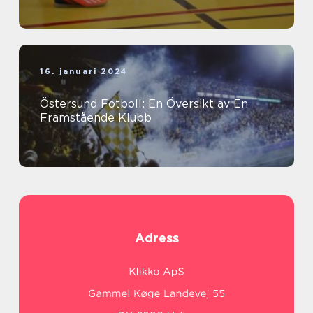
16. januari 2024
Östersund Fotboll: En Översikt av En
Framstående Klubb
Adress