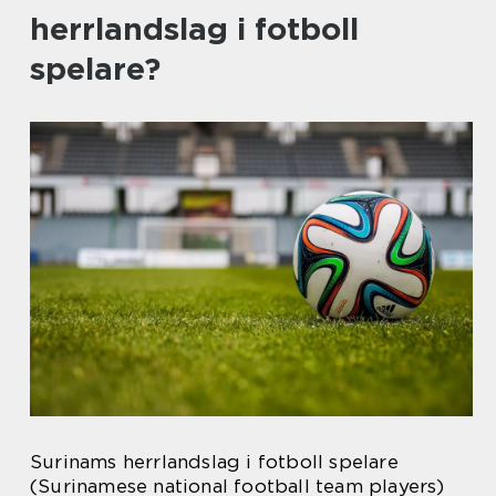
herrlandslag i fotboll
spelare?
Surinams herrlandslag i fotboll spelare
(Surinamese national football team players)