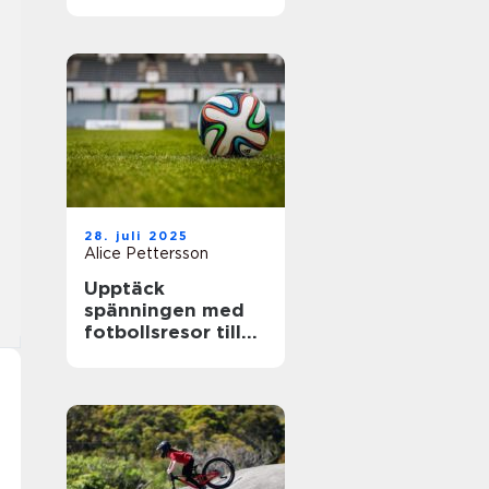
28. juli 2025
Alice Pettersson
Upptäck
spänningen med
fotbollsresor till
de största ligorna
i Europa