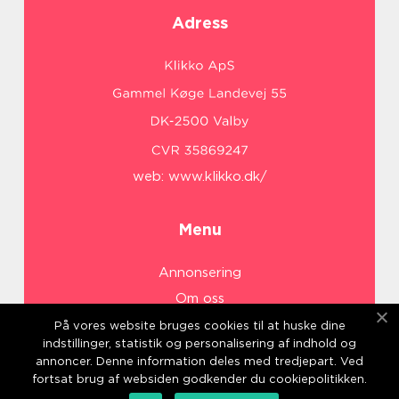
Adress
web:
www.klikko.dk/
Menu
Annonsering
Om oss
Cookies
På vores website bruges cookies til at huske dine
indstillinger, statistik og personalisering af indhold og
Kontakta oss
annoncer. Denne information deles med tredjepart. Ved
Sitemap
fortsat brug af websiden godkender du cookiepolitikken.