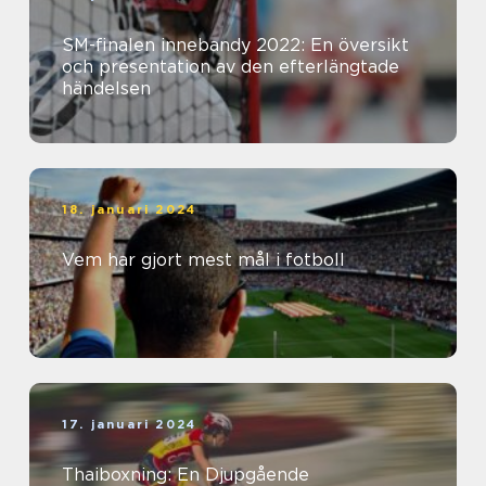
SM-finalen innebandy 2022: En översikt
och presentation av den efterlängtade
händelsen
18. januari 2024
Vem har gjort mest mål i fotboll
17. januari 2024
Thaiboxning: En Djupgående