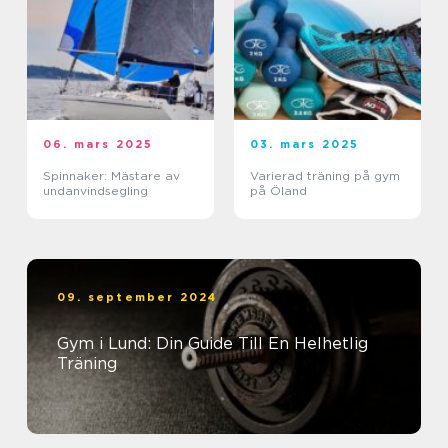
06. mars 2025
03. mars 2025
Spinnaker: Mästare av
Varierad träning på gym
undanvindsegling
på Öland
09. september 2024
Gym i Lund: Din Guide Till En Helhetlig
Träning