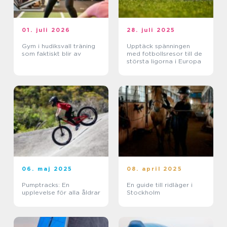
01. juli 2026
28. juli 2025
Gym i hudiksvall träning
Upptäck spänningen
som faktiskt blir av
med fotbollsresor till de
största ligorna i Europa
06. maj 2025
08. april 2025
Pumptracks: En
En guide till ridläger i
upplevelse för alla åldrar
Stockholm