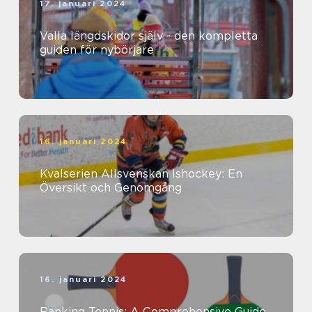
17. januari 2024
Valla längdskidor själv - den kompletta
guiden för nybörjare
16. januari 2024
Kvalserien Allsvenskan Ishockey: En
Översikt och Genomgång
16. januari 2024
Ranking Tennis: A Comprehensive Guide