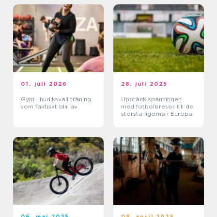
01. juli 2026
28. juli 2025
Gym i hudiksvall träning
Upptäck spänningen
som faktiskt blir av
med fotbollsresor till de
största ligorna i Europa
06. maj 2025
08. april 2025