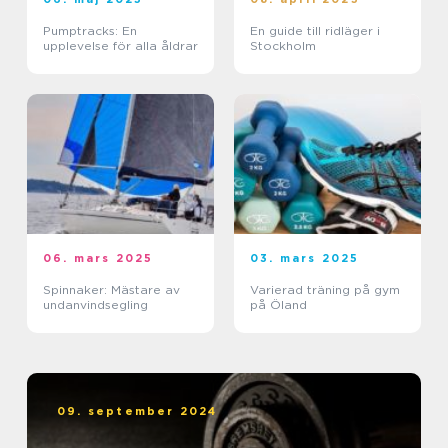
Pumptracks: En
En guide till ridläger i
upplevelse för alla åldrar
Stockholm
06. mars 2025
03. mars 2025
Spinnaker: Mästare av
Varierad träning på gym
undanvindsegling
på Öland
09. september 2024