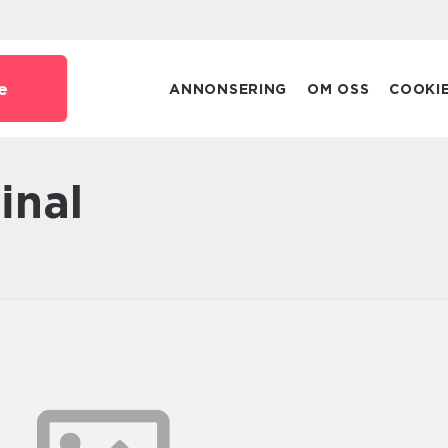
e
ANNONSERING
OM OSS
COOKI
final