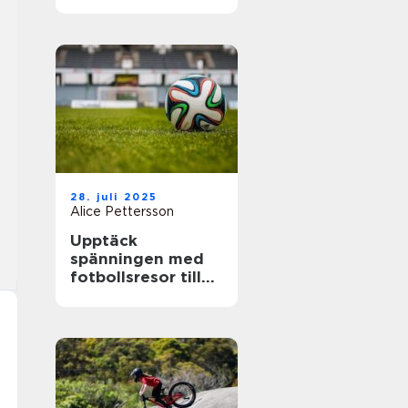
28. juli 2025
Alice Pettersson
Upptäck
spänningen med
fotbollsresor till
de största ligorna
i Europa