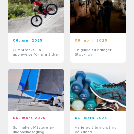
06. maj 2025
08. april 2025
Pumptracks: En
En guide till ridläger i
upplevelse för alla åldrar
Stockholm
06. mars 2025
03. mars 2025
Spinnaker: Mästare av
Varierad träning på gym
undanvindsegling
på Öland