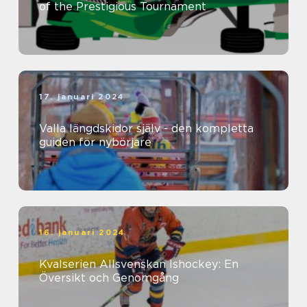
of the Prestigious Tournament
17. januari 2024
Valla längdskidor själv - den kompletta
guiden för nybörjare
16. januari 2024
Kvalserien Allsvenskan Ishockey: En
Översikt och Genomgång