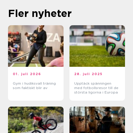
Fler nyheter
01. juli 2026
28. juli 2025
Gym i hudiksvall träning
Upptäck spänningen
som faktiskt blir av
med fotbollsresor till de
största ligorna i Europa