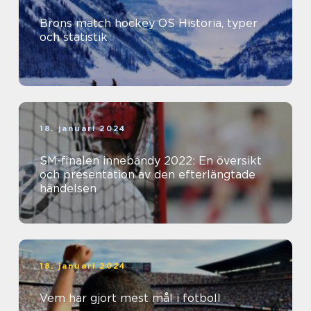
Brons match hockey OS Historia, typer
och statistik
18. januari 2024
SM-finalen innebandy 2022: En översikt
och presentation av den efterlängtade
händelsen
18. januari 2024
Vem har gjort mest mål i fotboll