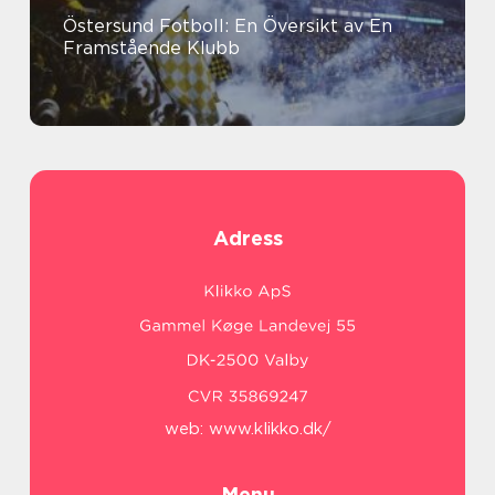
Östersund Fotboll: En Översikt av En
Framstående Klubb
Adress
web:
www.klikko.dk/
Menu