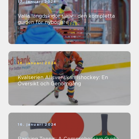
17. januari 2024
Valla längdskidor själv - den kompletta
guiden för nybörjare
16. januari 2024
Kvalserien Allsvenskan Ishockey: En
Översikt och Genomgång
16. januari 2024
Ranking Tennis: A Comprehensive Guide