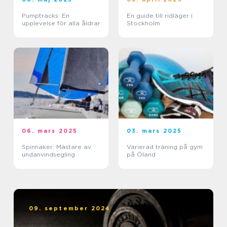
Pumptracks: En
En guide till ridläger i
upplevelse för alla åldrar
Stockholm
06. mars 2025
03. mars 2025
Spinnaker: Mästare av
Varierad träning på gym
undanvindsegling
på Öland
09. september 2024