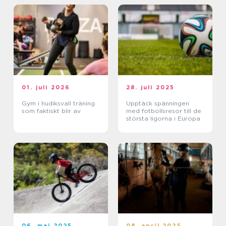
01. juli 2026
28. juli 2025
Gym i hudiksvall träning
Upptäck spänningen
som faktiskt blir av
med fotbollsresor till de
största ligorna i Europa
06. maj 2025
08. april 2025