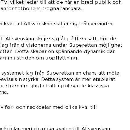
TV, vilket leder till att de når en bred publik och
tanför fotbollens trogna fanskara.
 kval till Allsvenskan skiljer sig från varandra
ll Allsvenskan skiljer sig åt på flera sätt. För det
 lag från divisionerna under Superettan möjlighet
rettan. Detta skapar en spännande dynamik där
ig in i striden om uppflyttning.
-systemet lag från Superettan en chans att möta
evisa sin styrka. Detta system är mer etablerat
ortrarna möjlighet att uppleva de klassiska
rna.
 för- och nackdelar med olika kval till
ackdelar med de olika kvalen till Allsvenskan.