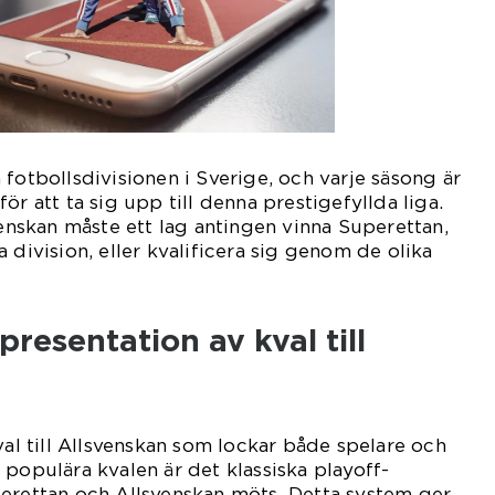
 fotbollsdivisionen i Sverige, och varje säsong är
ör att ta sig upp till denna prestigefyllda liga.
venskan måste ett lag antingen vinna Superettan,
 division, eller kvalificera sig genom de olika
resentation av kval till
val till Allsvenskan som lockar både spelare och
 populära kvalen är det klassiska playoff-
perettan och Allsvenskan möts. Detta system ger