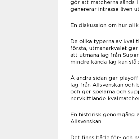
gör att matcherna sänds i 
genererar intresse även u
En diskussion om hur olika
De olika typerna av kval ti
första, utmanarkvalet ger
att utmana lag från Supe
mindre kända lag kan slå s
Å andra sidan ger playoff
lag från Allsvenskan och b
och ger spelarna och supp
nervkittlande kvalmatche
En historisk genomgång av
Allsvenskan
Det finns både för- och n