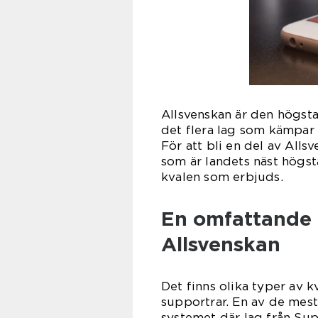
Allsvenskan är den högsta
det flera lag som kämpar f
För att bli en del av Alls
som är landets näst högsta
kvalen som erbjuds.
En omfattande p
Allsvenskan
Det finns olika typer av k
supportrar. En av de mest
systemet där lag från Su