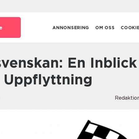
e
ANNONSERING
OM OSS
COOKI
 Uppflyttning
n
Redaktio