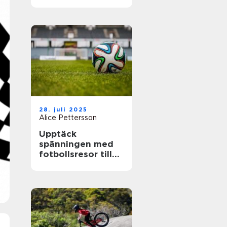
28. juli 2025
Alice Pettersson
Upptäck
spänningen med
fotbollsresor till
de största ligorna
i Europa