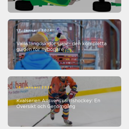
17. januari 2024
Valla längdskidor själv - den kompletta
guiden för nybörjare
16. januari 2024
Kvalserien Allsvenskan Ishockey: En
Översikt och Genomgång