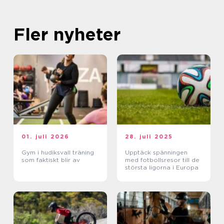
Fler nyheter
01. juli 2026
28. juli 2025
Gym i hudiksvall träning
Upptäck spänningen
som faktiskt blir av
med fotbollsresor till de
största ligorna i Europa