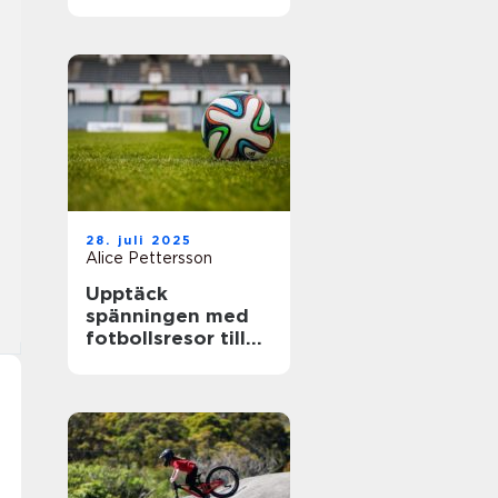
28. juli 2025
Alice Pettersson
Upptäck
spänningen med
fotbollsresor till
de största ligorna
i Europa