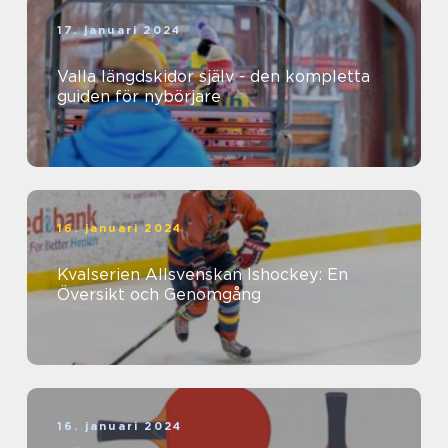
17. januari 2024
Valla längdskidor själv - den kompletta
guiden för nybörjare
16. januari 2024
Kvalserien Allsvenskan Ishockey: En
Översikt och Genomgång
16. januari 2024