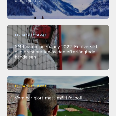
och statistik
18. januari 2024
SM-finalen innebandy 2022: En översikt
och presentation av den efterlängtade
händelsen
18. januari 2024
Vem har gjort mest mål i fotboll