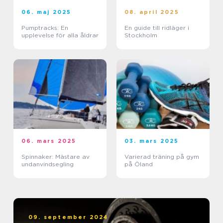
06. maj 2025
08. april 2025
Pumptracks: En
En guide till ridläger i
upplevelse för alla åldrar
Stockholm
06. mars 2025
03. mars 2025
Spinnaker: Mästare av
Varierad träning på gym
undanvindsegling
på Öland
09. september 2024