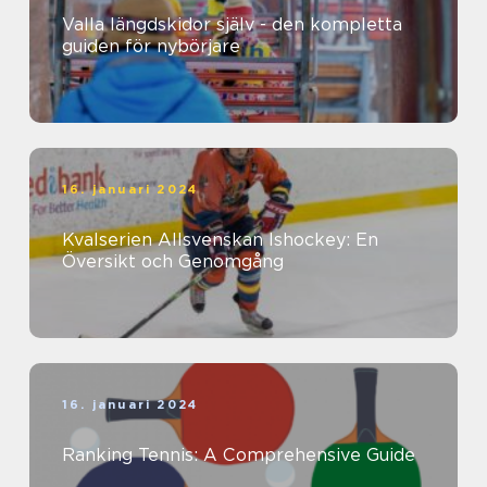
Valla längdskidor själv - den kompletta
guiden för nybörjare
16. januari 2024
Kvalserien Allsvenskan Ishockey: En
Översikt och Genomgång
16. januari 2024
Ranking Tennis: A Comprehensive Guide