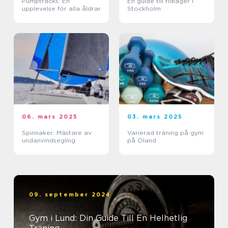
Pumptracks: En
En guide till ridläger i
upplevelse för alla åldrar
Stockholm
06. mars 2025
03. mars 2025
Spinnaker: Mästare av
Varierad träning på gym
undanvindsegling
på Öland
09. september 2024
Gym i Lund: Din Guide Till En Helhetlig