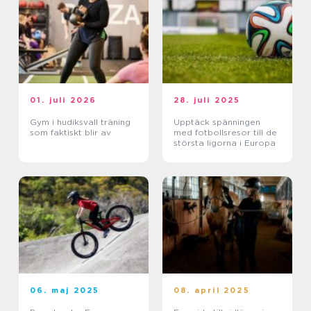
01. juli 2026
28. juli 2025
Gym i hudiksvall träning
Upptäck spänningen
som faktiskt blir av
med fotbollsresor till de
största ligorna i Europa
06. maj 2025
08. april 2025