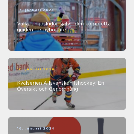
17. januari 2024
Valla längdskidor själv - den kompletta
guiden för nybörjare
16. januari 2024
Kvalserien Allsvenskan Ishockey: En
Översikt och Genomgång
16. januari 2024