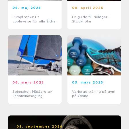
06. maj 2025
08. april 2025
Pumptracks: En
En guide till ridläger i
upplevelse för alla åldrar
Stockholm
06. mars 2025
03. mars 2025
Spinnaker: Mästare av
Varierad träning på gym
undanvindsegling
på Öland
09. september 2024