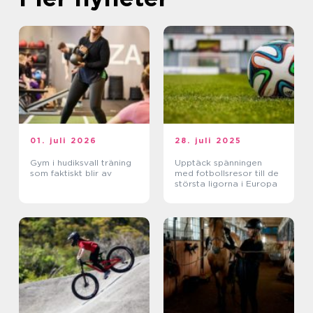
01. juli 2026
28. juli 2025
Gym i hudiksvall träning
Upptäck spänningen
som faktiskt blir av
med fotbollsresor till de
största ligorna i Europa