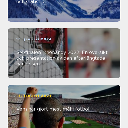
och statistik
18. januari 2024
SM-finalen innebandy 2022: En översikt
och presentation av den efterlängtade
händelsen
18. januari 2024
Vem har gjort mest mål i fotboll