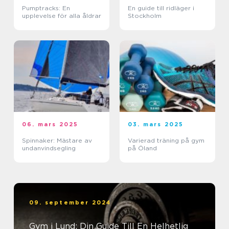
Pumptracks: En
En guide till ridläger i
upplevelse för alla åldrar
Stockholm
06. mars 2025
03. mars 2025
Spinnaker: Mästare av
Varierad träning på gym
undanvindsegling
på Öland
09. september 2024
Gym i Lund: Din Guide Till En Helhetlig