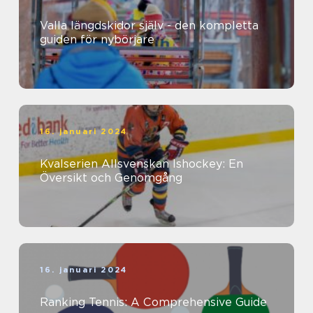
Valla längdskidor själv - den kompletta
guiden för nybörjare
16. januari 2024
Kvalserien Allsvenskan Ishockey: En
Översikt och Genomgång
16. januari 2024
Ranking Tennis: A Comprehensive Guide