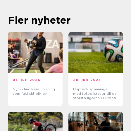
Fler nyheter
01. juli 2026
28. juli 2025
Gym i hudiksvall träning
Upptäck spänningen
som faktiskt blir av
med fotbollsresor till de
största ligorna i Europa