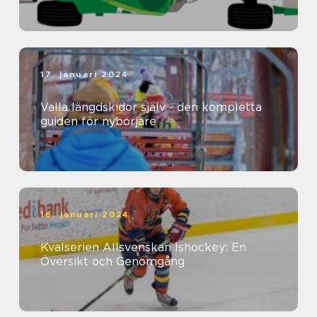
17. januari 2024
Valla längdskidor själv - den kompletta
guiden för nybörjare
16. januari 2024
Kvalserien Allsvenskan Ishockey: En
Översikt och Genomgång