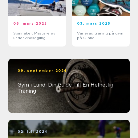
06. mars 2025
03. mars 2025
Spinnaker: Mästare av
Varierad träning på gym
undanvindsegling
på Öland
09. september 2024
Gym i Lund: Din Guide Till En Helhetlig
Träning
02. juli 2024