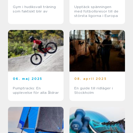
Gym i hudiksvall träning
Upptäck spänningen
som faktiskt blir av
med fotbollsresor till de
största ligorna i Europa
06. maj 2025
08. april 2025
Pumptracks: En
En guide till ridläger i
upplevelse för alla åldrar
Stockholm