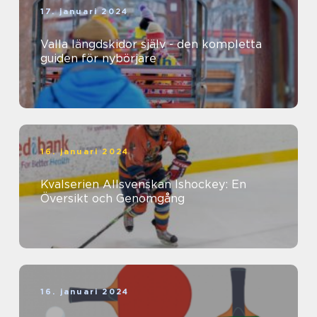
17. januari 2024
Valla längdskidor själv - den kompletta
guiden för nybörjare
16. januari 2024
Kvalserien Allsvenskan Ishockey: En
Översikt och Genomgång
16. januari 2024