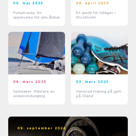
06. maj 2025
08. april 2025
Pumptracks: En
En guide till ridläger i
upplevelse för alla åldrar
Stockholm
06. mars 2025
03. mars 2025
Spinnaker: Mästare av
Varierad träning på gym
undanvindsegling
på Öland
09. september 2024