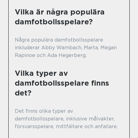
Vilka är några populära
damfotbollsspelare?
Några populära damfotbollsspelare
inkluderar Abby Wambach, Marta, Megan
Rapinoe och Ada Hegerberg.
Vilka typer av
damfotbollsspelare finns
det?
Det finns olika typer av
damfotbollsspelare, inklusive målvakter,
försvarsspelare, mittfältare och anfallare.