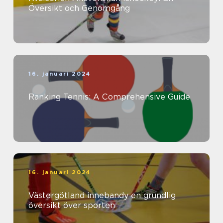
Översikt och Genomgång
16. januari 2024
Ranking Tennis: A Comprehensive Guide
16. januari 2024
Västergötland innebandy en grundlig
översikt över sporten