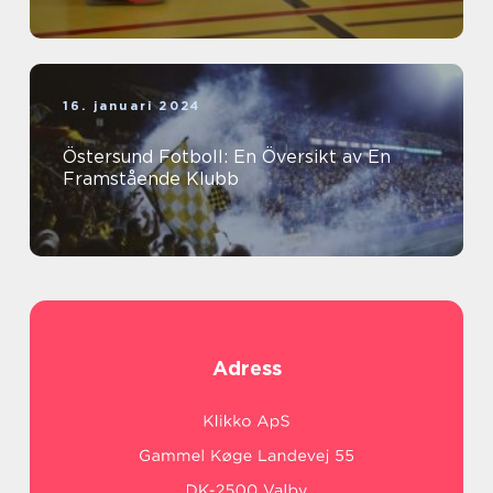
16. januari 2024
Östersund Fotboll: En Översikt av En
Framstående Klubb
Adress