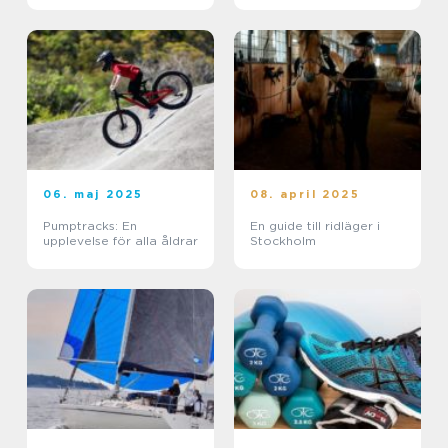
06. maj 2025
08. april 2025
Pumptracks: En
En guide till ridläger i
upplevelse för alla åldrar
Stockholm