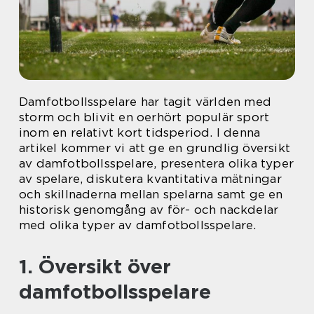
Damfotbollsspelare har tagit världen med
storm och blivit en oerhört populär sport
inom en relativt kort tidsperiod. I denna
artikel kommer vi att ge en grundlig översikt
av damfotbollsspelare, presentera olika typer
av spelare, diskutera kvantitativa mätningar
och skillnaderna mellan spelarna samt ge en
historisk genomgång av för- och nackdelar
med olika typer av damfotbollsspelare.
1. Översikt över
damfotbollsspelare