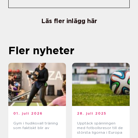
Läs fler inlägg här
Fler nyheter
01. juli 2026
28. juli 2025
Gym i hudiksvall träning
Upptäck spänningen
som faktiskt blir av
med fotbollsresor till de
största ligorna i Europa