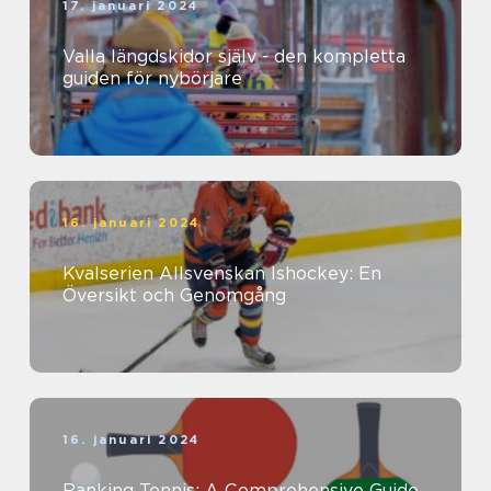
17. januari 2024
Valla längdskidor själv - den kompletta
guiden för nybörjare
16. januari 2024
Kvalserien Allsvenskan Ishockey: En
Översikt och Genomgång
16. januari 2024
Ranking Tennis: A Comprehensive Guide