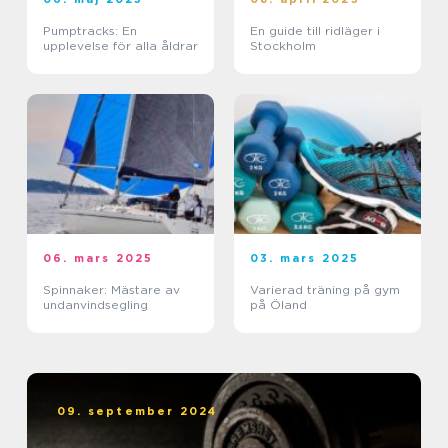
Pumptracks: En
En guide till ridläger i
upplevelse för alla åldrar
Stockholm
06. mars 2025
03. mars 2025
Spinnaker: Mästare av
Varierad träning på gym
undanvindsegling
på Öland
09. september 2024