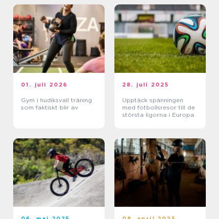
01. juli 2026
28. juli 2025
Gym i hudiksvall träning
Upptäck spänningen
som faktiskt blir av
med fotbollsresor till de
största ligorna i Europa
06. maj 2025
08. april 2025