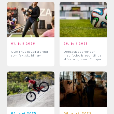
01. juli 2026
28. juli 2025
Gym i hudiksvall träning
Upptäck spänningen
som faktiskt blir av
med fotbollsresor till de
största ligorna i Europa
06. maj 2025
08. april 2025