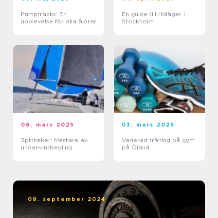
Pumptracks: En
En guide till ridläger i
upplevelse för alla åldrar
Stockholm
06. mars 2025
03. mars 2025
Spinnaker: Mästare av
Varierad träning på gym
undanvindsegling
på Öland
09. september 2024