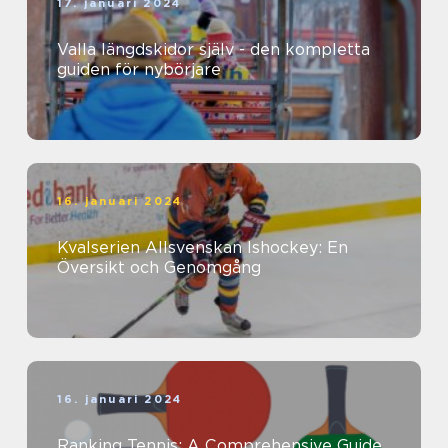
17. januari 2024
Valla längdskidor själv - den kompletta
guiden för nybörjare
16. januari 2024
Kvalserien Allsvenskan Ishockey: En
Översikt och Genomgång
16. januari 2024
Ranking Tennis: A Comprehensive Guide