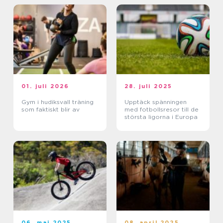
01. juli 2026
28. juli 2025
Gym i hudiksvall träning
Upptäck spänningen
som faktiskt blir av
med fotbollsresor till de
största ligorna i Europa
06. maj 2025
08. april 2025