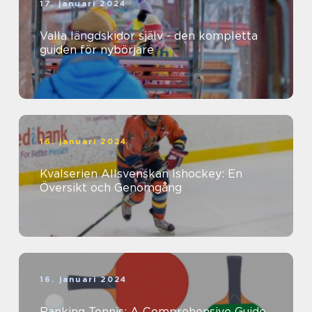
17. januari 2024
Valla längdskidor själv - den kompletta
guiden för nybörjare
16. januari 2024
Kvalserien Allsvenskan Ishockey: En
Översikt och Genomgång
16. januari 2024
Ranking Tennis: A Comprehensive Guide