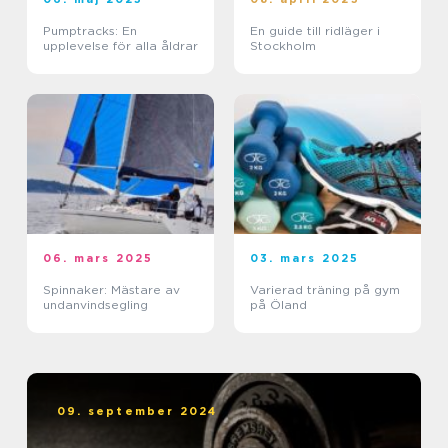
Pumptracks: En
En guide till ridläger i
upplevelse för alla åldrar
Stockholm
06. mars 2025
03. mars 2025
Spinnaker: Mästare av
Varierad träning på gym
undanvindsegling
på Öland
09. september 2024