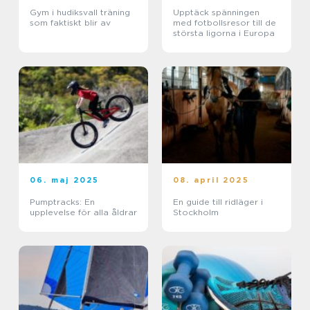
Gym i hudiksvall träning
Upptäck spänningen
som faktiskt blir av
med fotbollsresor till de
största ligorna i Europa
06. maj 2025
08. april 2025
Pumptracks: En
En guide till ridläger i
upplevelse för alla åldrar
Stockholm