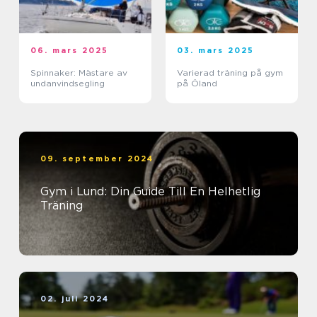
06. mars 2025
03. mars 2025
Spinnaker: Mästare av
Varierad träning på gym
undanvindsegling
på Öland
09. september 2024
Gym i Lund: Din Guide Till En Helhetlig
Träning
02. juli 2024